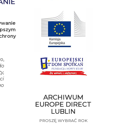
ANIE
ywanie
epszym
chrony
o,
do
y,
ci
go
ARCHIWUM
EUROPE DIRECT
LUBLIN
PROSZĘ WYBRAĆ ROK