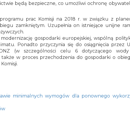
ctwie będą bezpieczne, co umożliwi ochronę obywateli
 programu prac Komisji na 2018 r. w związku z plan
biegu zamkniętym. Uzupełnia on istniejące unijne ra
ożywczych.
modernizację gospodarki europejskiej, wspólną polity
klimatu. Ponadto przyczynia się do osiągnięcia przez 
ONZ (w szczególności celu 6 dotyczącego wody
się także w proces przechodzenia do gospodarki o obie
Komisji.
prawie minimalnych wymogów dla ponownego wykorzy
ków