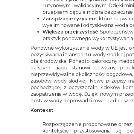
rutynowym i walidacyjnym. Dzięki 
przepisami będzie można bezpiecznie
Zarządzanie ryzykiem
, które zagwara
wyeliminowane i odzyskiwana woda bę
Większa przejrzystość
. Społeczeństw
praktyk ponownego wykorzystywania 
Ponowne wykorzystanie wody w UE jest o wi
pozyskiwania i transportu wody słodkiej pot
dla środowiska. Ponadto całoroczny niedo
dalszym ciągu stanowi poważny probl
nieprzewidywalne okoliczności pogodowe, w 
zasobów wody słodkiej. Nowe przepisy ma
pochodzącej z oczyszczalni ścieków ko
zaopatrzenia w wodę. Dzięki nowym przepis
dostaw wody doprowadzi również do oszczęd
Kontekst
Rozporządzenie proponowane przez K
kontekście przystosowania się d