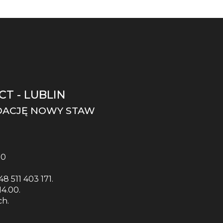
T - LUBLIN
DACJĘ NOWY STAW
00
8 511 403 171.
4.00.
ch.