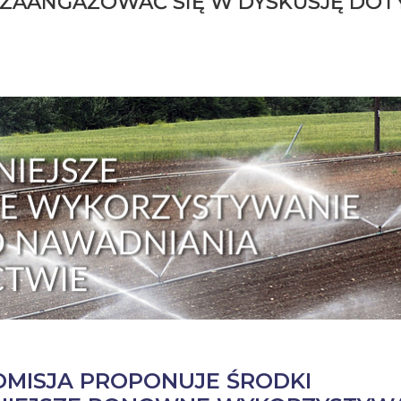
 ZAANGAŻOWAĆ SIĘ W DYSKUSJĘ DOTY
OMISJA PROPONUJE ŚRODKI