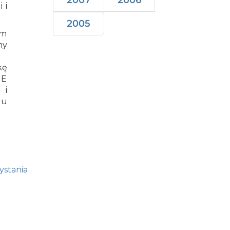
2007
2006
 i
2005
em
my
kę
UE
 i
gu
stania