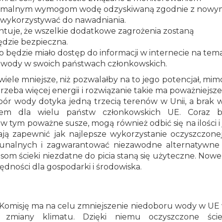
minimalnym wymogom wodę odzyskiwaną zgodnie z nowy
 wykorzystywać do nawadniania.
ntuje, że wszelkie dodatkowe zagrożenia zostaną
dzie bezpieczna.
o będzie miało dostęp do informacji w internecie na tem
wody w swoich państwach członkowskich.
ele mniejsze, niż pozwalałby na to jego potencjał, mim
rzeba więcej energii i rozwiązanie takie ma poważniejsze
bór wody dotyka jedną trzecią terenów w Unii, a brak
em dla wielu państw członkowskich UE. Coraz ba
tym poważne susze, mogą również odbić się na ilości i 
ją zapewnić jak najlepsze wykorzystanie oczyszczon
munalnych i zagwarantować niezawodne alternatywne 
om ścieki niezdatne do picia staną się użyteczne. Nowe
ności dla gospodarki i środowiska.
omisję ma na celu zmniejszenie niedoboru wody w UE
o zmiany klimatu. Dzięki niemu oczyszczone ście