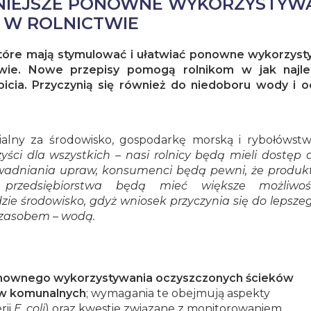
ZNIEJSZE PONOWNE WYKORZYSTYW
 W ROLNICTWIE
które mają stymulować i ułatwiać ponowne wykorzyst
wie. Nowe przepisy pomogą rolnikom w jak najl
icia. Przyczynią się również do niedoboru wody i o
ialny za środowisko, gospodarkę morską i rybołówstw
zyści dla wszystkich – nasi rolnicy będą mieli dostęp 
dniania upraw, konsumenci będą pewni, że produkt
 przedsiębiorstwa będą mieć większe możliwoś
e środowisko, gdyż wniosek przyczynia się do lepsze
 zasobem – wodą.
nownego wykorzystywania oczyszczonych ścieków
ów komunalnych
; wymagania te obejmują aspekty
rii
E. coli
) oraz kwestie związane z monitorowaniem