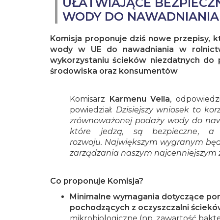
UŁATWIAJĄCE BEZPIEC
WODY DO NAWADNIANIA
Komisja proponuje dziś nowe przepisy, 
wody w UE do nawadniania w rolnict
wykorzystaniu ścieków niezdatnych do p
środowiska oraz konsumentów
Komisarz
Karmenu Vella
, odpowiedz
powiedział:
Dzisiejszy wniosek to kor
zrównoważonej podaży wody do nawa
które jedzą, są bezpieczne, a
rozwoju. Największym wygranym będzi
zarządzania naszym najcenniejszym
Co proponuje Komisja?
Minimalne wymagania dotyczące po
pochodzących z oczyszczalni ściek
mikrobiologiczne (np. zawartość bakte